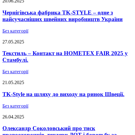
20.06.2025
Чернігівська фабрика TK-STYLE – одне з
найсучасніших швейних виробництв України
Без категорії
27.05.2025
Текстиль – Контакт на HOMETEX FAIR 2025 у
Стамбулі.
Без категорії
21.05.2025
TK-Style на шляху до виходу на ринок Швеції.
Без категорії
26.04.2025
Олександр Соколовський про тиск
правоохоронців, тендери ДОТ і боротьбу за