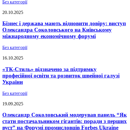
Без категорії
20.10.2025
Бізнес і держава мають відновити довіру: виступ
Олександра Соколовського на Київському
міжнародному економічному форумі
Без категорії
16.10.2025
«ТК-Стиль» відзначено за підтримку
професійної освіти та розвиток швейної галузі
України
Без категорії
19.09.2025
Олександр Соколовський модерував панель “Як
стати постачальником гігантів: поради з перших
вуст” на Форумі промисловців Forbes Ukraine