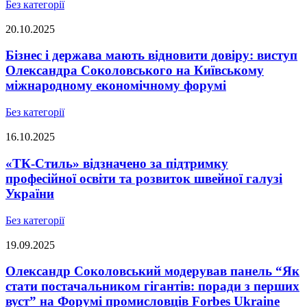
Без категорії
20.10.2025
Бізнес і держава мають відновити довіру: виступ
Олександра Соколовського на Київському
міжнародному економічному форумі
Без категорії
16.10.2025
«ТК-Стиль» відзначено за підтримку
професійної освіти та розвиток швейної галузі
України
Без категорії
19.09.2025
Олександр Соколовський модерував панель “Як
стати постачальником гігантів: поради з перших
вуст” на Форумі промисловців Forbes Ukraine