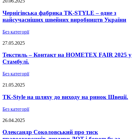
20.06.2025
Чернігівська фабрика TK-STYLE – одне з
найсучасніших швейних виробництв України
Без категорії
27.05.2025
Текстиль – Контакт на HOMETEX FAIR 2025 у
Стамбулі.
Без категорії
21.05.2025
TK-Style на шляху до виходу на ринок Швеції.
Без категорії
26.04.2025
Олександр Соколовський про тиск
правоохоронців, тендери ДОТ і боротьбу за