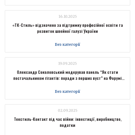
16.10.2025
«ТК-Стиль» відзначено за підтримку професійної освіти та
розвиток швейної галузі України
Без категорії
19.09.2025
Олександр Соколовський модерував панель “Як стати
постачальником гігантів: поради з перших вуст” на Форумі
промисловців Forbes Ukraine
Без категорії
02.09.2025
Текстиль-Контакт під час війни: інвестиції, виробництво,
податки