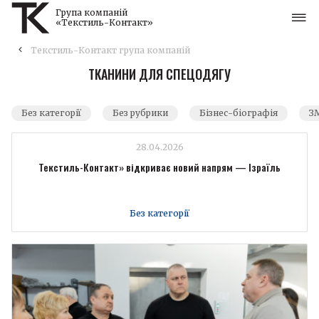
Група компаній
«Текстиль-Контакт»
Текстиль-Контакт група компаній
ТКАНИНИ ДЛЯ СПЕЦОДЯГУ
Без категорії
Без рубрики
Бізнес-біографія
ЗМ
28.04.2026
Текстиль-Контакт» відкриває новий напрям — Ізраїль
Без категорії