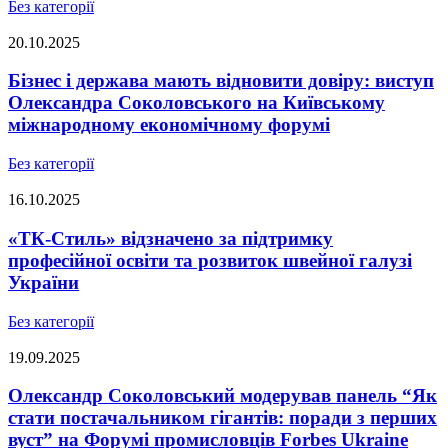
Без категорії
20.10.2025
Бізнес і держава мають відновити довіру: виступ
Олександра Соколовського на Київському
міжнародному економічному форумі
Без категорії
16.10.2025
«ТК-Стиль» відзначено за підтримку
професійної освіти та розвиток швейної галузі
України
Без категорії
19.09.2025
Олександр Соколовський модерував панель “Як
стати постачальником гігантів: поради з перших
вуст” на Форумі промисловців Forbes Ukraine