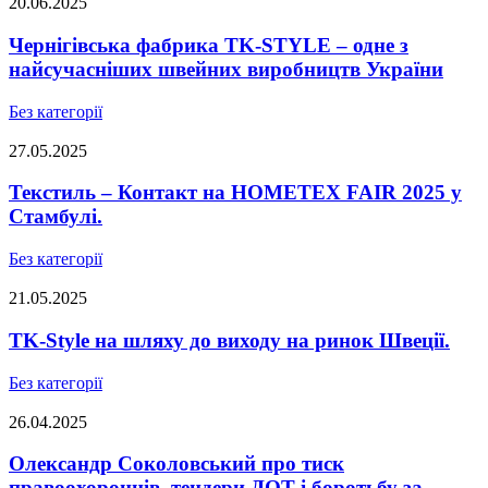
20.06.2025
Чернігівська фабрика TK-STYLE – одне з
найсучасніших швейних виробництв України
Без категорії
27.05.2025
Текстиль – Контакт на HOMETEX FAIR 2025 у
Стамбулі.
Без категорії
21.05.2025
TK-Style на шляху до виходу на ринок Швеції.
Без категорії
26.04.2025
Олександр Соколовський про тиск
правоохоронців, тендери ДОТ і боротьбу за