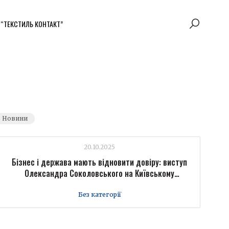
 “ТЕКСТИЛЬ КОНТАКТ”
Новини
20.10.2025
Бізнес і держава мають відновити довіру: виступ
Олександра Соколовського на Київському
міжнародному економічному форумі
Без категорії