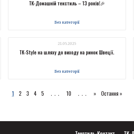
ТК-Домашній текстиль – 13 років!🎉
Без категорії
21.05.2025
TK-Style на шляху до виходу на ринок Швеції.
Без категорії
1
2
3
4
5
...
10
...
»
Остання »
Текстиль-Контакт
ТК-Д