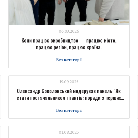
06.03.2026
Коли працює виробництво — працює місто,
працює регіон, працює країна.
Без категорії
19.09.2025
Олександр Соколовський модерував панель “Як
стати постачальником гігантів: поради з перших
вуст” на Форумі промисловців Forbes Ukraine
Без категорії
01.08.2025