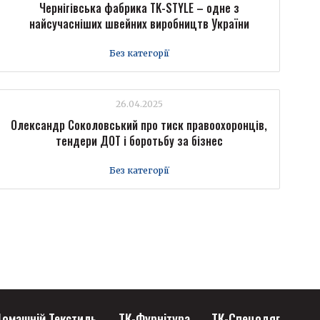
Чернігівська фабрика TK-STYLE – одне з
найсучасніших швейних виробництв України
Без категорії
26.04.2025
Олександр Соколовський про тиск правоохоронців,
тендери ДОТ і боротьбу за бізнес
Без категорії
омашній Текстиль
ТК-Фурнітура
ТК-Спецодяг