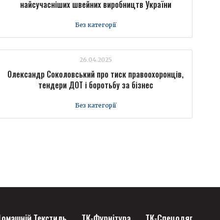
найсучасніших швейних виробництв України
Без категорії
26.04.2025
Олександр Соколовський про тиск правоохоронців,
тендери ДОТ і боротьбу за бізнес
Без категорії
омашній Текстиль
ТК-Фурнітура
ТК-Спецодяг