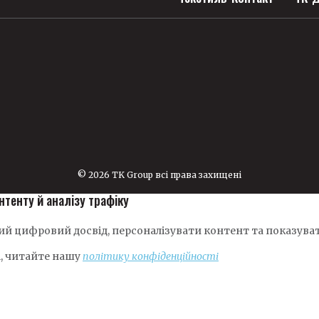
© 2026 TK Group всі права захищені
нтенту й аналізу трафіку
й цифровий досвід, персоналізувати контент та показуват
і, читайте нашу
політику конфіденційності