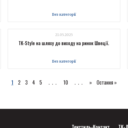
Без категорії
21.05.2025
TK-Style на шляху до виходу на ринок Швеції.
Без категорії
1
2
3
4
5
...
10
...
»
Остання »
Текстиль-Контакт
ТК-Д