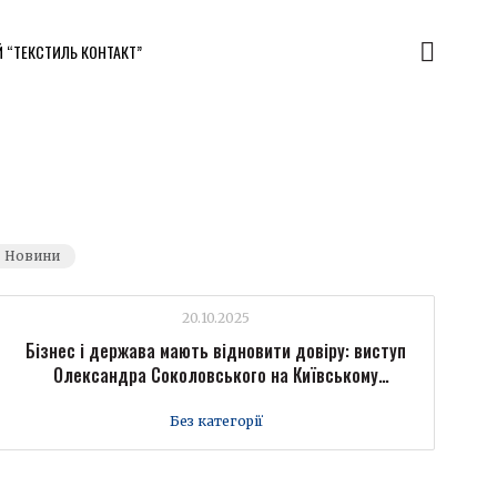
Й “ТЕКСТИЛЬ КОНТАКТ”
Новини
20.10.2025
Бізнес і держава мають відновити довіру: виступ
Олександра Соколовського на Київському
міжнародному економічному форумі
Без категорії