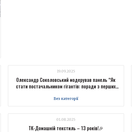
19.09.2025
Олександр Соколовський модерував панель “Як
стати постачальником гігантів: поради з перших
вуст” на Форумі промисловців Forbes Ukraine
Без категорії
01.08.2025
ТК-Домашній текстиль – 13 років!🎉