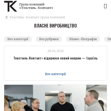
Група компаній
«Текстиль-Контакт»
Текстиль-Контакт група компаній
ВЛАСНЕ ВИРОБНИЦТВО
Без категорії
Без рубрики
Бізнес-біографія
ЗМ
28.04.2026
Текстиль-Контакт» відкриває новий напрям — Ізраїль
Без категорії