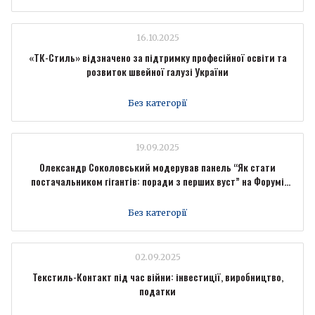
16.10.2025
«ТК-Стиль» відзначено за підтримку професійної освіти та
розвиток швейної галузі України
Без категорії
19.09.2025
Олександр Соколовський модерував панель “Як стати
постачальником гігантів: поради з перших вуст” на Форумі
промисловців Forbes Ukraine
Без категорії
02.09.2025
Текстиль-Контакт під час війни: інвестиції, виробництво,
податки