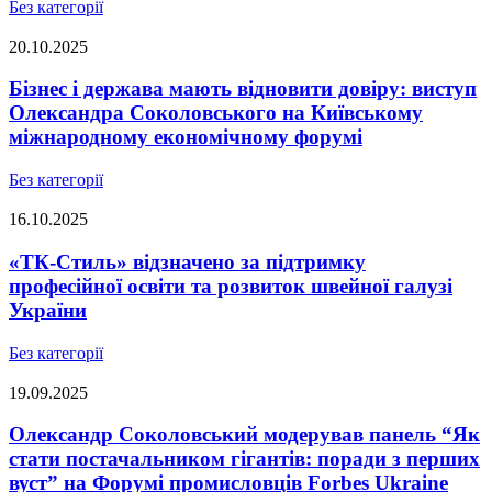
Без категорії
20.10.2025
Бізнес і держава мають відновити довіру: виступ
Олександра Соколовського на Київському
міжнародному економічному форумі
Без категорії
16.10.2025
«ТК-Стиль» відзначено за підтримку
професійної освіти та розвиток швейної галузі
України
Без категорії
19.09.2025
Олександр Соколовський модерував панель “Як
стати постачальником гігантів: поради з перших
вуст” на Форумі промисловців Forbes Ukraine