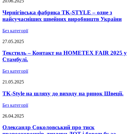
20.06.2025
Чернігівська фабрика TK-STYLE – одне з
найсучасніших швейних виробництв України
Без категорії
27.05.2025
Текстиль – Контакт на HOMETEX FAIR 2025 у
Стамбулі.
Без категорії
21.05.2025
TK-Style на шляху до виходу на ринок Швеції.
Без категорії
26.04.2025
Олександр Соколовський про тиск
правоохоронців, тендери ДОТ і боротьбу за