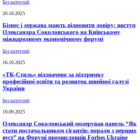
Без категорії
20.10.2025
Бізнес і держава мають відновити довіру: виступ
Олександра Соколовського на Київському
міжнародному економічному форумі
Без категорії
16.10.2025
«ТК-Стиль» відзначено за підтримку
професійної освіти та розвиток швейної галузі
України
Без категорії
19.09.2025
Олександр Соколовський модерував панель “Як
стати постачальником гігантів: поради з перших
вуст” на Форумі промисловців Forbes Ukraine