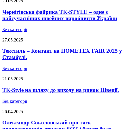
20.06.2025
Чернігівська фабрика TK-STYLE – одне з
найсучасніших швейних виробництв України
Без категорії
27.05.2025
Текстиль – Контакт на HOMETEX FAIR 2025 у
Стамбулі.
Без категорії
21.05.2025
TK-Style на шляху до виходу на ринок Швеції.
Без категорії
26.04.2025
Олександр Соколовський про тиск
правоохоронців, тендери ДОТ і боротьбу за