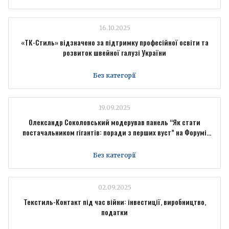
16.10.2025
«ТК-Стиль» відзначено за підтримку професійної освіти та
розвиток швейної галузі України
Без категорії
19.09.2025
Олександр Соколовський модерував панель “Як стати
постачальником гігантів: поради з перших вуст” на Форумі
промисловців Forbes Ukraine
Без категорії
02.09.2025
Текстиль-Контакт під час війни: інвестиції, виробництво,
податки