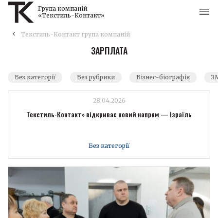
Група компаній
«Текстиль-Контакт»
Текстиль-Контакт група компаній
ЗАРПЛАТА
Без категорії
Без рубрики
Бізнес-біографія
ЗМ
28.04.2026
Текстиль-Контакт» відкриває новий напрям — Ізраїль
Без категорії