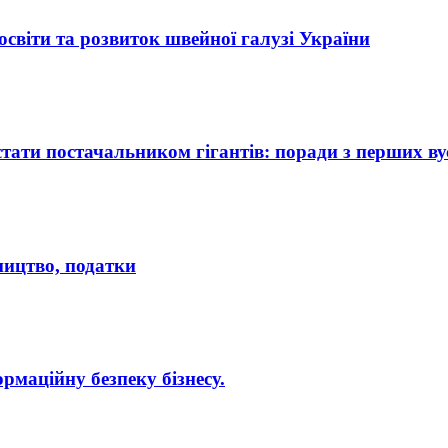
освіти та розвиток швейної галузі України
ати постачальником гігантів: поради з перших ву
бництво, податки
рмаційну безпеку бізнесу.