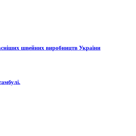
асніших швейних виробництв України
амбулі.