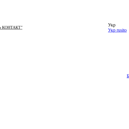
Укр
Ь КОНТАКТ”
Укр
rusito
Б