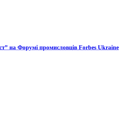
ст” на Форумі промисловців Forbes Ukraine