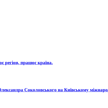
 регіон, працює країна.
п Олександра Соколовського на Київському міжнар